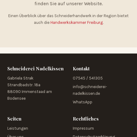
finden Sie auf unserer Website.
Einen Überblick über das Schneiderhandwerk in der Region bietet
auch die
Handwerkskammer Freiburg
.
Schneiderei Nadelkissen
Kontakt
Gabriela Strak
07545 / 541305
Strandbadstr. 18a
info@schneiderei-
88090 Immenstaad am
nadelkissen.de
Bodensee
WhatsApp
Seiten
Rechtliches
Leistungen
Impressum
Über uns
Datenschutzerklärung